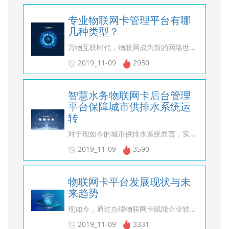
专业物联网卡管理平台有哪
几种类型？
万物互联时代，物联网成为新的网络世界霸主，它通过对数据信息进行实时采集、连接、监控、互动，实现物与物、端与端之间的泛在连接，是一种基于互联网与通信网络发展而来的覆盖面更广、功能性更强的新信息载体。近年来在智能硬件产品中广泛传播的物联网卡是从物联网中延伸出来的网络连接工具，是物联网之所以能实现物物互联的关键节点。伴随着物联网发展，物联网卡而在其推动下迅速普及，被企业大批量引入、使用，而物联网卡管理平台就是我们所说的实现物联网卡管理的平台，那么当前物联网卡管理平台都有哪些类型呢？什么是物联网卡管理平台？简单地说，物联网卡管理平台是管理物联网卡以及物联网系统的工具。物联网卡系统由四个主要部分组成：硬件、软件、用户界面和网络。物联网卡管理平台将四个部分连接成一个内聚性、可管理和可解释的系统。该平台有助于使数据摄取、通信、设备管理和应用程序操作流畅、统一。不仅如此，物联网卡管理平台还为您提供了一个构建框架，使您不必从头开始创建物联网系统。它使开发物联网系统更快、更容易、更实用。物联网卡管理平台有5种类型1、物联网卡网络连接平台顾名思义，物联网卡网络连接平台以物联网系统的网络组件为中心。它们为用户提供保持设备在线所必需的软件、连接硬件和数据指导。它们的网络通常依赖现有的运营商服务和WI-FI，并以一种便于物联网设置的方式配置网络连接。2、物联网卡设备管理平台物联网卡设备管理平台专注于与物联网设备相关的繁重工作。它们确保所有设备都已连接且安全，并让您随时了解设备的最新状态。设备管理平台更新固件、通知您设备中的更改、报告指标和补丁安全性。这种物联网卡管理平台将帮助您完成与设备相关的日常任务，无论您有多少设备。3、物联网卡云平台物联网卡云平台为用户提供创建内聚物联网系统所需的基础设施。它们是所有后端流程和数据存在和运行的中心。云平台最大的好处之一是其可扩展性，无论您的起点有多小，云平台都可以随着您和您的物联网系统一起成长。4、物联网卡应用程序支持平台物联网卡应用程序支持平台为用户提供了实现物联网系统所需的一切。它们为您提供物联网系统所需的设备、软件、开发和部署。它们是实现系统的一站式服务，让您不必亲自管理开发人员、网络配置和硬件工程。5、物联网卡高级分析平台物联网卡高级分析平台是数据驱动物联网系统的最佳解决方案。用户在寻找利用机器学习、人工智能、统计建模和海量数据采集的复杂物联网系统时，可以使用这种平台来解读和处理收集到的数据。选择物联网卡管理平台时的重要考虑事项刚起步时，选择合适的物联网卡管理平台极其重要。您的物联网系统越大，迁移到物联网卡管理平台的成本和挑战就越大。您不仅需要选择最适合您需要的平台，而且还需要具有可靠性和服务，以保证您长期获得支持。选择物联网卡管理平台时，除了确定适合您需求的平台类型之外，最重要的考虑因素是安全性、可靠性和易用性。物联网卡管理平台应将物联网系统简化为易于管理、易于理解的单元。安全性也至关重要，因为您的物联网系统将收集和传输大量关于您运营的虚拟数据。最后，可靠性，使用较便宜的物联网卡管理平台可能会在短期内为您节省资金，但如果它们的服务不可靠，您的数百万台设备将受到严重影响。中亿智联云表明随着企业物联网卡连接数量批量增加，越来越多企业想要搭建或者购买物联网卡管理平台来管理物联网卡，从而使物联网卡管理真正实现智能化与智慧化，但企业搭建物联网卡管理平台不仅没有相应技术作支撑，而且研发成本高昂，对企业来说并不划算，建议企业可以通过向物联网公司购买符合公司产品需求的物联网卡管理平台，这样不仅解决技术繁杂带来的困扰，也可以很好管理物联网卡。
2019_11-09
2930
智慧水务物联网卡后台管理
平台保障城市供排水系统运
转
对于现如今的城市供排水系统而言，实现城市智慧水务是一项重要而有意义的项目。如今通过在城市供排水系统中嵌入物联网卡、智能传感技术实现智慧水务已经被大多数城市所采用。对于供排水系统来讲，企业购买智慧水务物联网卡是整个项目流程中重中之重的任务，而智慧水务物联网卡后台管理更是关系到整个供排水系统正常运转的关键所在，那么我们应该如何挑选智慧水务物联网卡后台管理平台？挑选的智慧水务物联网卡管理平台应该具备哪些功能？ 智慧水务物联网卡不像普通的手机卡，购买完直接可以使用，也有固定的充值渠道，而智慧水务物联网卡一般是联系代理商通过后台管理平台充值或着是通过代理商微信公众号充值，没有具体的充值渠道，而最终管理智慧水务物联网卡的，就是这个后台管理平台。 智慧水务物联网卡管理后台是基于三大运营商，并面向所有的物联网智慧水务用户的，一般大大小小的代理商都有智慧水务物联网卡后台管理系统，通过后台管理系统你可以了解所有智慧水务物联网卡的实时状态。 智慧水务物联网卡后台管理平台有哪些功能？ 中亿智联云认为一个完整的智慧水务物联网卡后台管理平台应该具备查询、续费、发短信、到期续费提醒、建子账号、分润系统、三网融合、流量预警等功能。 查询功能：信息一目了然，流量可实时查询：其中包括智慧水务物联网卡的卡片状态，是否激活、剩余流量等功能， 续费功能：通过后台管理平台，可以进行充值续费。 短信功能：智慧水务物联网卡可以开通短信功能，并且通过PC端管理平台进行短信发送。 预警功能：实时掌控流量使用情况及设备状态，如果在使用过程中有异常流量、流量剩余不足时会有报警提示，可及时停卡。 分润系统：如果你是一个中间商，还有大量二级用户使用连接服务，那么你就需要这个后台管理系统，来查看下面代理智慧水务物联网卡的利用率及代理利润。 以上就是一个完整智慧水务物联网卡管理平台应该具备的功能，通过智慧水务物联网卡后台管理平台我们可以轻松实现智慧水务物联网卡充值、查询管理，也可以轻松统计数据、分析数据，实现数据精确化管理。中亿智联云表明随着物联网卡中生活中出现频率升高，物联网卡在生活中发挥的作用也在日渐加大，对物联网卡进行智能化管理也成为越来越重要的工作内容，随着未来物联网卡应用大批量增多，物联网卡后台管理平台功能也会越来越完善与齐全。
2019_11-09
3590
物联网卡平台发展现状与未
来趋势
现如今，通过办理物联网卡赋能企业转型、提高企业综合竞争力已成新的流量趋势，越来越多企业加入办理物联网卡大军，以求在物联网时代抓住新的流量入口，为企业转型提供新原动力。在企业批量办理物联网卡的盛况下，如何管理物联网卡是企业还未思考的重点难点，针对目前我国物联网卡平台的发展趋势，企业搭建物联网卡平台不仅耗时耗力，而且没有相应的技术成本做支撑，那么对面如此火爆的物联网卡市场，物联网卡平台应该如何发展？物联网卡平台发展现在与未来趋势是什么？ 本世纪以来，通过集成传感器、网络传输和信息处理等多个环节的物联网技术，成为继计算机和INTERNET因物网的发明和应用之后世界信息产业发展的第三次浪潮，是上个世纪人类信息技术革命的延伸与扩展。物联网技术将为全球工业化和城市化的进程带来一场伟大的革命，通过对传统产业信息化和智能化的改造，成为主导全球社会经济发展的重要力量之一。 从产业政策方面看物联网卡平台发展：物联网技术作为新时期的战略产业，受到了我国良好的产业政策支持。目前物联网卡平台发展己经被放到国家战略层面，并给予其高度关注以及大力支持。加大对科技产业的重视程度，并对于物联网相关技术的建设给予资金和政策倾斜。 从经济环境方面看物联网卡平台发展：在国家大力支持以及强大的政策推动下，我国经济实体经济得到较好发展，资产总值得到提升。作为世界第二大经济体，具有发展物联网卡平台以及开展相关研究的经济实力，而物联网卡平台的发展也将会带动我国经济快速发展。 我国物联网卡平台处于发展初期，面临需求层次较低导致应用规模缺乏、技术创新能力薄弱等问题，产业要发展壮大，寻求促进其发展的动力要素是解决问题的关键。 首先，在政府政策方面，从世界范围来看，物联网卡平台的兴起和发展很大程度上源于政府的推动，不论是日韩等政府主导型的国家还是欧美等市场主导型的国家，都在本国物联网卡平台发展过程中给予了必要的引导和扶持。我国物联网平台发展正处于初级阶段，在其发展过程中也遭遇各种各样的阻力，这些问题的解决不能单单依靠产业自身力量，需要政府制定相关政策来突破这些阻力，以促进我国物联网卡平台的快速发展。 其次，在市场需求方面，市场需求作为物联网卡平台发展的动力之源，是物联网平台最求更高、更广泛需求的根本动力。物联网需求可以分为企业及个人需求、公共服务与管理需求。在物联网卡平台发展初期，通过政府采购促进物联网发展非常必要，但物联网平台要发展壮大，企业及个人的需求同样关键。 再次，在技术创新方面，物联网作为高新技术产业，技术创新是其健康发展的核心动力。物联网平台产业链长、环节众多，每个环节的发展都需要较高的技术水平。技术创新不仅有利于新产品的开发，而且还有利于降低物联网产品和服务的成本，是物联网卡平台形成竞争优势的基础。 物联网卡平台生态系统动力要素的作用机制分析，在物联网平台发展的 3 个动力要素中，市场需求和技术创新是物联网卡平台发展的直接动力源，直接促进物联网卡平台的发展。反过来，物联网卡平台的发展又会带动经济社会对物联网的需求，并且推动技术创新。与此同时，市场需求和技术创新也相互作用，技术进步会激发新的市场需求，市场需求的增加反过来又会对技术水平提出更高、更新的要求。 中亿智联云认为如今我国物联网卡平台发展正处于极速上升阶段，5G技术、物联网技术、智能技术等都已经发展得较为成熟，为物联网卡平台提供了很好的发展土壤及养分，满足了物联网卡平台发展所需的技术创新、政策创新、环境创新需求。此外，不断丰富的物联网卡市场为也物联网卡平台不断提出新的需求，为物联网卡平台改进方向提供极大空间，这个时候是物联网卡平台发展环境最为成熟的阶段。
2019_11-09
3331