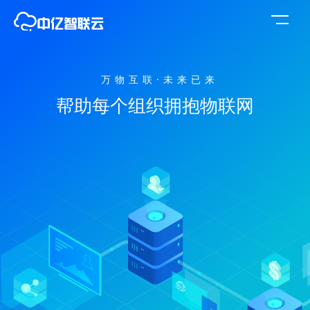
万物互联·未来已来
帮助每个组织拥抱物联网